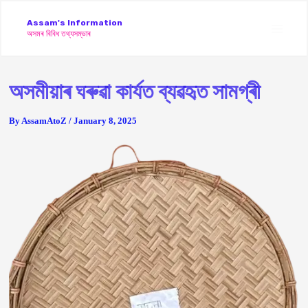
Skip
Assam's Information
to
অসমৰ বিবিধ তথ্যসম্ভাৰ
Main
content
Men
অসমীয়াৰ ঘৰুৱা কাৰ্যত ব্যৱহৃত সামগ্ৰী
By
AssamAtoZ
/
January 8, 2025