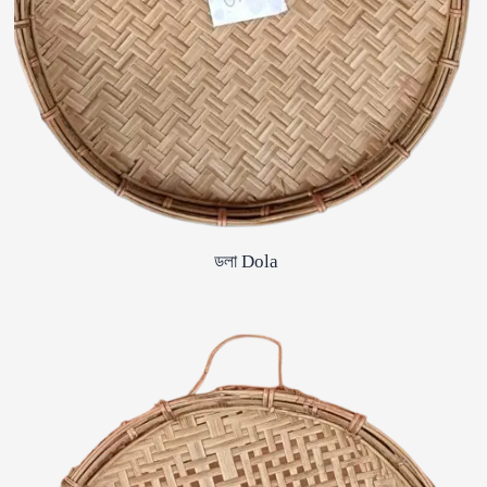
ডলা Dola