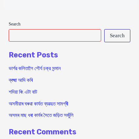
Search
Search
Recent Posts
ভাৰ্গৱ কলিতালৈ শৌর্য চক্র সন্মান
ব্ৰক্ষ্মা আদি কৰি
শদিয়া ৰিং এটা বাট
অসমীয়াৰ ঘৰুৱা কাৰ্যত ব্যৱহৃত সামগ্ৰী
অসমৰ মাছ ধৰা কাৰ্যৰ সৈতে জড়িত সজুঁলি
Recent Comments