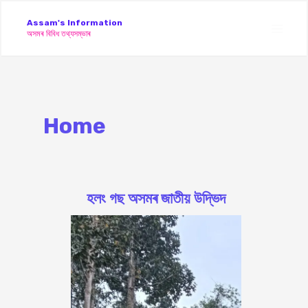
Skip
Assam's Information
to
অসমৰ বিবিধ তথ্যসম্ভাৰ
Main
content
Men
Home
হলং গছ অসমৰ জাতীয় উদ্ভিদ