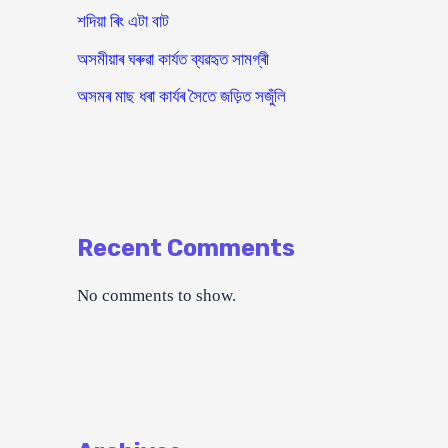
শদিয়া ৰিং এটা বাট
অসমীয়াৰ ঘৰুৱা কাৰ্যত ব্যৱহৃত সামগ্ৰী
অসমৰ মাছ ধৰা কাৰ্যৰ সৈতে জড়িত সজুঁলি
Recent Comments
No comments to show.