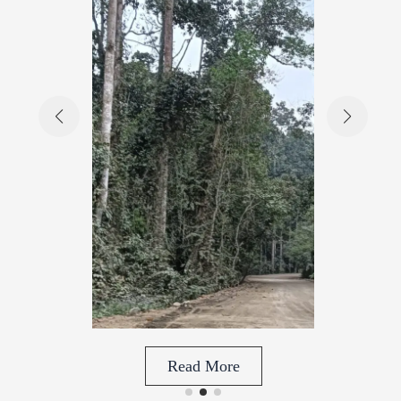
তীয় ফল
।
Read More