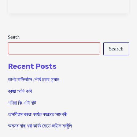
তাঁতশিল্পৰ
সৈতে
জড়িত
আহিলা
Search
Search
Recent Posts
ভাৰ্গৱ কলিতালৈ শৌর্য চক্র সন্মান
ব্ৰক্ষ্মা আদি কৰি
শদিয়া ৰিং এটা বাট
অসমীয়াৰ ঘৰুৱা কাৰ্যত ব্যৱহৃত সামগ্ৰী
অসমৰ মাছ ধৰা কাৰ্যৰ সৈতে জড়িত সজুঁলি