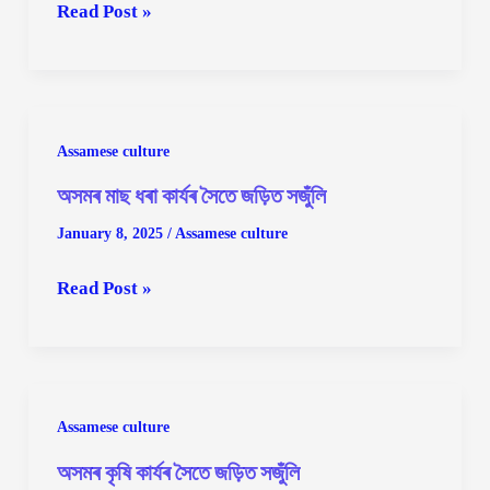
অসমীয়াৰ
Read Post »
ঘৰুৱা
কাৰ্যত
ব্যৱহৃত
সামগ্ৰী
Assamese culture
অসমৰ মাছ ধৰা কাৰ্যৰ সৈতে জড়িত সজুঁলি
January 8, 2025
/
Assamese culture
অসমৰ
Read Post »
মাছ
ধৰা
কাৰ্যৰ
সৈতে
Assamese culture
জড়িত
অসমৰ কৃষি কাৰ্যৰ সৈতে জড়িত সজুঁলি
সজুঁলি