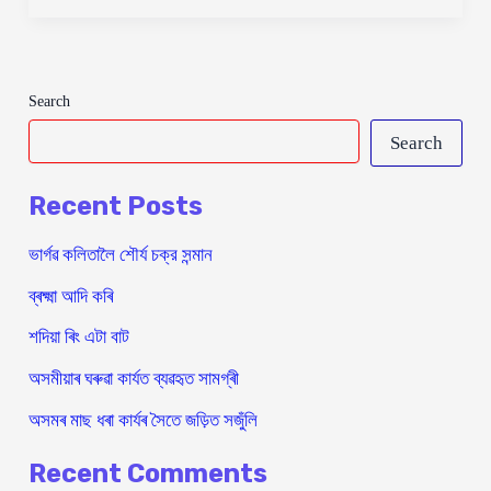
অসমৰ
জাতীয়
ফল
Search
Search
Recent Posts
ভাৰ্গৱ কলিতালৈ শৌর্য চক্র সন্মান
ব্ৰক্ষ্মা আদি কৰি
শদিয়া ৰিং এটা বাট
অসমীয়াৰ ঘৰুৱা কাৰ্যত ব্যৱহৃত সামগ্ৰী
অসমৰ মাছ ধৰা কাৰ্যৰ সৈতে জড়িত সজুঁলি
Recent Comments