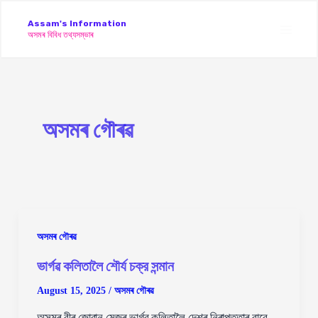
Skip
Assam's Information
to
অসমৰ বিবিধ তথ্যসম্ভাৰ
Main
content
Men
অসমৰ গৌৰৱ
অসমৰ গৌৰৱ
ভাৰ্গৱ কলিতালৈ শৌর্য চক্র সন্মান
August 15, 2025
/
অসমৰ গৌৰৱ
অসমৰ বীৰ জোৱান মেজৰ ভাৰ্গৱ কলিতালৈ দেশৰ নিৰাপত্তাৰ বাবে