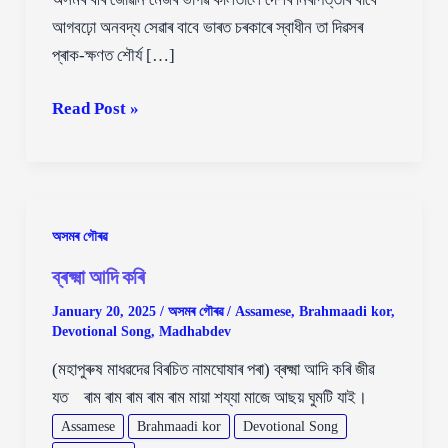
আগবঢ়ো অনবদ্য সেৱাৰ বাবে ভাৰত চৰকাৰে স্বাধীন তা দিৱসৰ
প্ৰাক-ক্ষণত শৌৰ্য […]
ভাৰ্গৱ
Read Post »
কলিতালৈ
শৌর্য
চক্র
সন্মান
অসমৰ গৌৰৱ
ব্ৰক্ষ্মা আদি কৰি
January 20, 2025
/
অসমৰ গৌৰৱ
/
Assamese
,
Brahmaadi kor
,
Devotional Song
,
Madhabdev
(মহাপুৰুষ মাধৱদেৱ বিৰচিত নামঘোষাৰ পৰা) ব্ৰক্ষ্মা আদি কৰি জীৱ
যত ৰাম ৰাম ৰাম ৰাম ৰাম মায়া শয্যা মাজে আছয় ঘুমটি যাই।
Assamese
Brahmaadi kor
Devotional Song