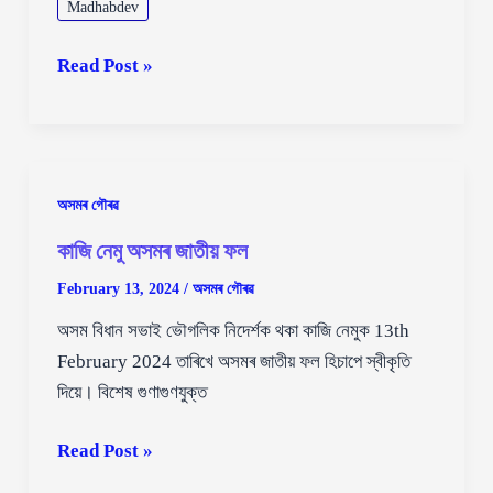
Madhabdev
ব্ৰক্ষ্মা
Read Post »
আদি
কৰি
অসমৰ গৌৰৱ
কাজি নেমু অসমৰ জাতীয় ফল
February 13, 2024
/
অসমৰ গৌৰৱ
অসম বিধান সভাই ভৌগলিক নিদেৰ্শক থকা কাজি নেমুক 13th
February 2024 তাৰিখে অসমৰ জাতীয় ফল হিচাপে স্বীকৃতি
দিয়ে। বিশেষ গুণাগুণযুক্ত
কাজি
Read Post »
নেমু