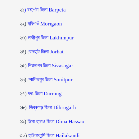
২১
) বৰপেটা জিলা
Barpeta
২২)
মৰিগাওঁ Morigaon
২৩)
লক্ষ্মীপুৰ জিলা Lakhimpur
২৪)
যোৰহাট জিলা Jorhat
২৫)
শিৱসাগৰ জিলা Sivasagar
২৬)
শোণিতপুৰ জিলা Sonitpur
২৭)
দৰং জিলা Darrang
২৮)
ডিব্ৰুগড় জিলা Dibrugarh
২৯)
ডিমা হাচাও জিলা Dima Hassao
৩০)
হাইলাকান্দি জিলা Hailakandi