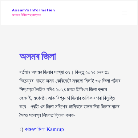
Skip
Assam's Information
to
অসমৰ বিবিধ তথ্যসম্ভাৰ
Main
content
Men
অসমৰ জিলা
বৰ্তমান অসমৰ জিলাৰ সংখ্যা ৩২। কিন্তু ২০২২ চনৰ ৩১
ডিচেম্বৰ মাহত অসম কেবিনেটে সকলো মিলাই ৩৫ জিলা গঠনৰ
সিদ্ধান্ত লৈছিল যদিও ২০২৪ চনত তিনিখন জিলা ক্ৰমে
হোজাই, মংগলদৈ আৰু বিশ্বনাথ জিলাৰ তালিকাৰ পৰা বিলুপ্তি
কৰে। প্ৰতি খন জিলা সবিশেষ জানিবলৈ তলত দিয়া জিলাৰ নামৰ
সৈতে সংলগ্ন লিংকত ক্লিক কৰক-
১)
কামৰূপ জিলা Kamrup