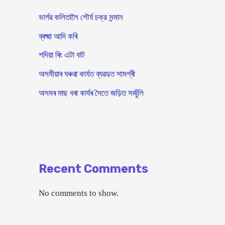
ভাৰ্গৱ কলিতালৈ শৌর্য চক্র সন্মান
ব্ৰক্ষ্মা আদি কৰি
শদিয়া ৰিং এটা বাট
অসমীয়াৰ ঘৰুৱা কাৰ্যত ব্যৱহৃত সামগ্ৰী
অসমৰ মাছ ধৰা কাৰ্যৰ সৈতে জড়িত সজুঁলি
Recent Comments
No comments to show.