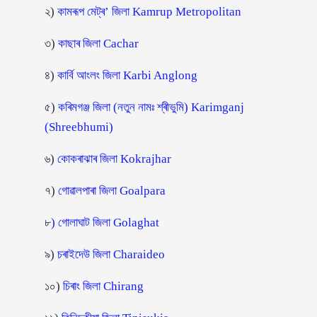
২)
কামৰূপ মেট্ৰ’ জিলা Kamrup Metropolitan
৩)
কাছাৰ জিলা Cachar
৪)
কাৰ্বি আংলং জিলা Karbi Anglong
৫)
কৰিমগঞ্জ জিলা (নতুন নামঃ শ্ৰীভুমি) Karimganj
(Shreebhumi)
৬)
কোকৰাঝাৰ জিলা Kokrajhar
৭)
গোৱালপাৰা জিলা Goalpara
৮
) গোলাঘাট জিলা Golaghat
৯)
চৰাইদেউ জিলা Charaideo
১০)
চিৰাং জিলা Chirang